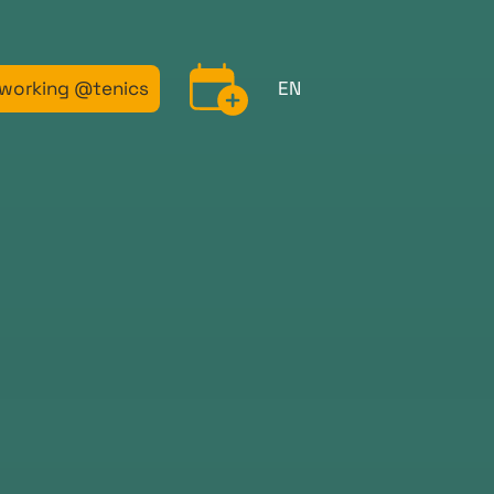
working @tenics
EN