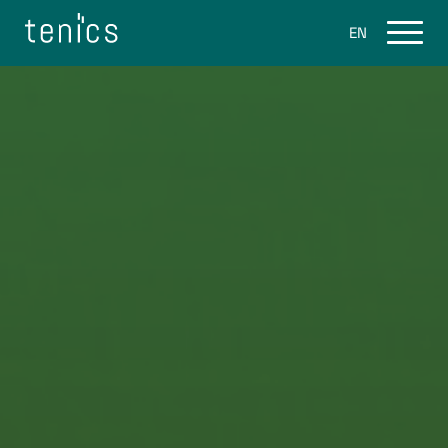
EN
Leistungen
Flight Software
Ground Software
Space Software Consulting
Produkte
eo.engine
Über uns
Karriere
Blog
Kontakt