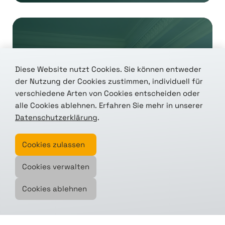
Diese Website nutzt Cookies. Sie können entweder
der Nutzung der Cookies zustimmen, individuell für
Wir sind dabei: Tenics nimmt
verschiedene Arten von Cookies entscheiden oder
am CASSINI Accelerator teil
alle Cookies ablehnen. Erfahren Sie mehr in unserer
Datenschutzerklärung
.
Ausgewählt aus über 100 Bewerbungen –
Cookies zulassen
eines von...
Cookies verwalten
zum Artikel
Cookies ablehnen