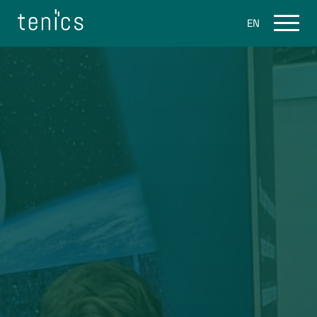
EN
Leistungen
Flight Software
Ground Software
Space Software Consulting
Produkte
eo.engine
Über uns
Karriere
Blog
Kontakt