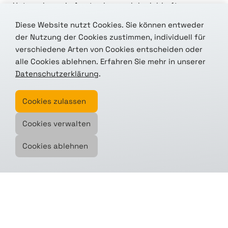
Unternehmen in Amsterdam und der lebhafte
Austausch am Stand haben unsere Vorfreude auf den
Diese Website nutzt Cookies. Sie können entweder
Start in Wien nur noch gesteigert.
der Nutzung der Cookies zustimmen, individuell für
verschiedene Arten von Cookies entscheiden oder
Das nächste internationale Event mit dem Phi-Lab
alle Cookies ablehnen. Erfahren Sie mehr in unserer
wird im September bei den
Industry Space Days
Datenschutzerklärung
.
stattfinden. Wir freuen uns jetzt schon drauf.
Cookies zulassen
Cookies verwalten
den Beitrag teilen
Cookies ablehnen
Mehr erfahren? Oder das passende
Projekt in Planung?