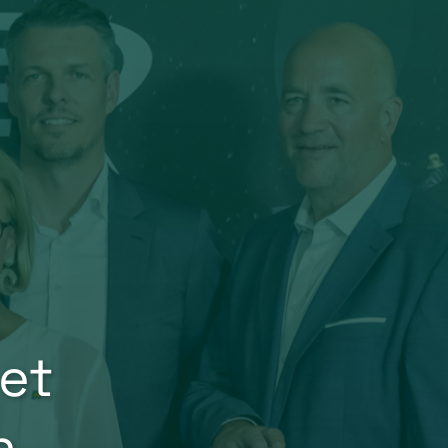
net
n