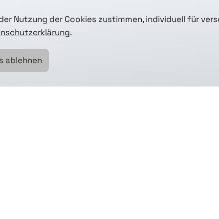
er Nutzung der Cookies zustimmen, individuell für ver
nschutzerklärung
.
ren? Oder das passende Projekt 
s ablehnen
Kontakt aufnehmen.
vorheriger Artikel
ältester Artikel
zurück zur Übersicht