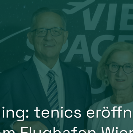
ling: tenics eröff
am Flughafen Wie