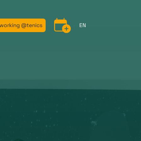
working @tenics
EN